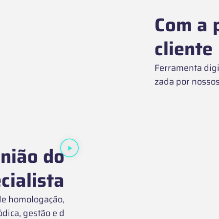
Com a p
cliente
Ferramenta digi
zada por nossos 
nião do
cialista
 de homologação,
ódica, gestão e d