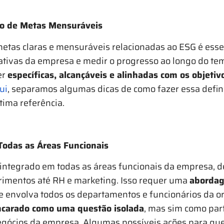
o de Metas Mensuráveis
metas claras e mensuráveis relacionadas ao ESG é esse
ciativas da empresa e medir o progresso ao longo do te
er
específicas, alcançáveis e alinhadas com os objetiv
ui
, separamos algumas dicas de como fazer essa defini
ima referência.
Todas as Áreas Funcionais
integrado em todas as áreas funcionais da empresa, 
rimentos até RH e marketing. Isso requer uma
abordag
e envolva todos os departamentos e funcionários da o
ncarado como uma questão isolada
, mas sim como par
egócios da empresa. Algumas possíveis ações para que