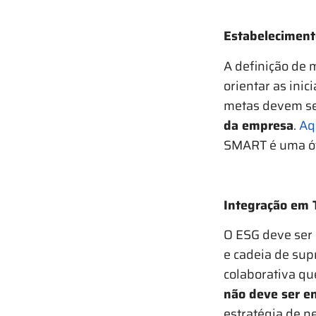
Estabeleciment
A definição de 
orientar as ini
metas devem s
da empresa
.
Aq
SMART é uma ót
Integração em 
O ESG deve ser 
e cadeia de sup
colaborativa qu
não deve ser e
estratégia de n