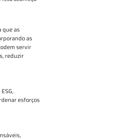
 que as
orporando as
podem servir
s, reduzir
 ESG,
rdenar esforços
nsáveis,