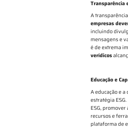
Transparência 
A transparência
empresas devem
incluindo divul
mensagens e va
é de extrema im
verídicos
alcanç
Educação e Cap
A educação e a 
estratégia ESG
ESG, promover a
recursos e ferr
plataforma de 