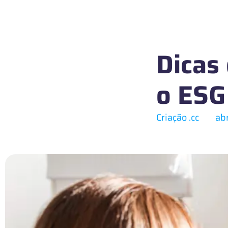
Dicas
o ESG
Criação .cc
ab