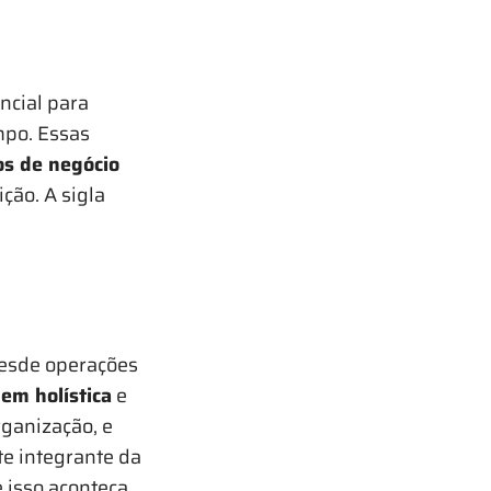
ncial para
mpo. Essas
os de negócio
ção. A sigla
desde operações
em holística
e
rganização, e
te integrante da
 isso aconteça