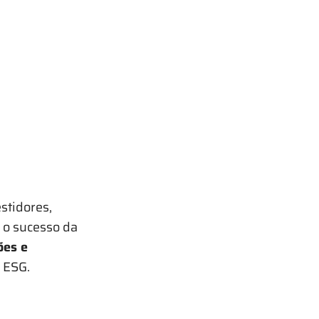
stidores,
 o sucesso da
ões e
s ESG.