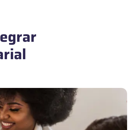
tegrar
rial