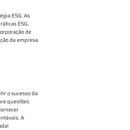
tégia ESG. As
ráticas ESG,
ncorporação de
ação da empresa
tir o sucesso da
bre questões
fornecer
ntáveis. A
ada!