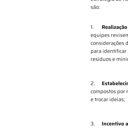
são:
1.
Realização
equipes revisem
considerações 
para identificar
resíduos e mini
2.
Estabeleci
compostos por r
e trocar ideias;
3.
Incentivo a