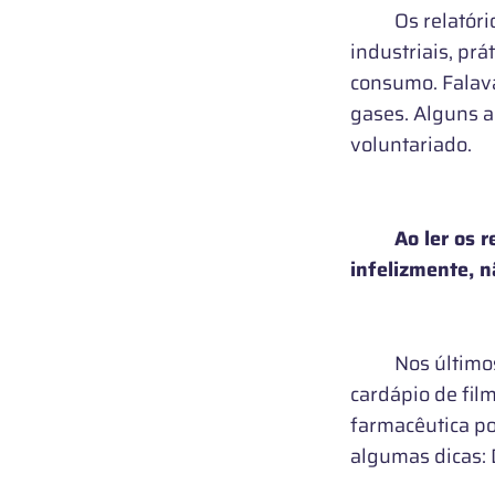
Os relatórios 
industriais, pr
consumo. Falava
gases. Alguns 
voluntariado.
Ao ler os 
infelizmente, n
Nos últimos an
cardápio de fil
farmacêutica po
algumas dicas: D