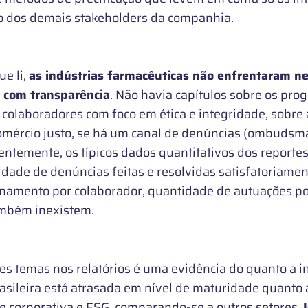
ão dos demais stakeholders da companhia.
ue li,
as indústrias farmacêuticas não enfrentaram 
 com transparência
. Não havia capítulos sobre os pro
 colaboradores com foco em ética e integridade, sobre a
omércio justo, se há um canal de denúncias (ombudsm
entemente, os típicos dados quantitativos dos reporte
dade de denúncias feitas e resolvidas satisfatoriame
inamento por colaborador, quantidade de autuações p
ambém inexistem.
es temas nos relatórios é uma evidência do quanto a i
asileira está atrasada em nível de maturidade quanto
e corporativa e ESG, comparando-se a outros setores.