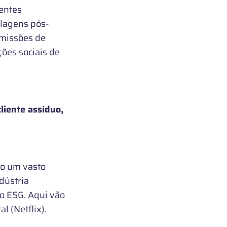
entes
alagens pós-
emissões de
ões sociais de
cliente assíduo,
o um vasto
dústria
do ESG. Aqui vão
l (Netflix).