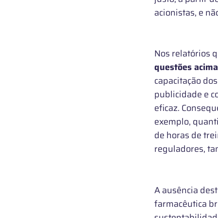
acionistas, e n
Nos relatórios q
questões acima
capacitação dos
publicidade e c
eficaz. Consequ
exemplo, quanti
de horas de tre
reguladores, t
A ausência dest
farmacêutica br
sustentabilidad