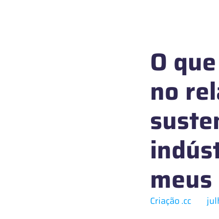
O que
no rel
suste
indús
meus
Criação .cc
ju