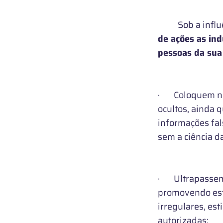
Sob a influên
de ações as ind
pessoas da sua 
· Coloquem no 
ocultos, ainda 
informações fal
sem a ciência d
· Ultrapassem b
promovendo est
irregulares, e
autorizadas;