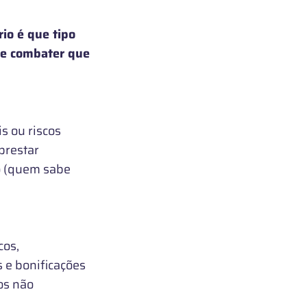
rio é que tipo
r e combater que
 ou riscos
prestar
ão (quem sabe
cos,
 e bonificações
os não