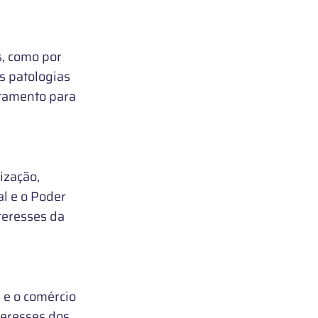
, como por
s patologias
atamento para
ização,
l e o Poder
teresses da
 e o comércio
teresses dos