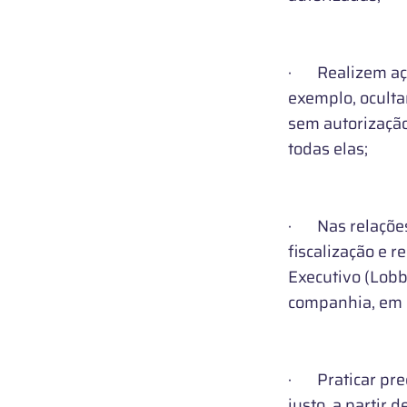
· Realizem açõ
exemplo, oculta
sem autorização
todas elas;
· Nas relações 
fiscalização e 
Executivo (Lobb
companhia, em 
· Praticar preç
justo, a partir