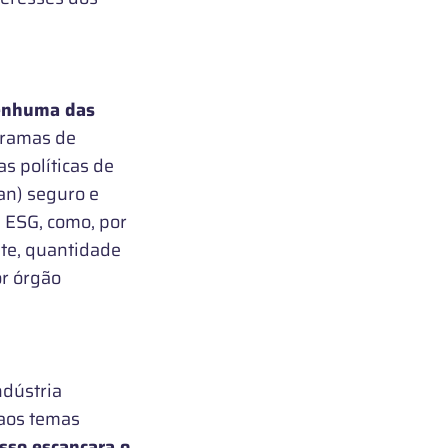
nenhuma das
gramas de
s políticas de
an) seguro e
s ESG, como, por
nte, quantidade
or órgão
ndústria
 aos temas
Isso escancara o