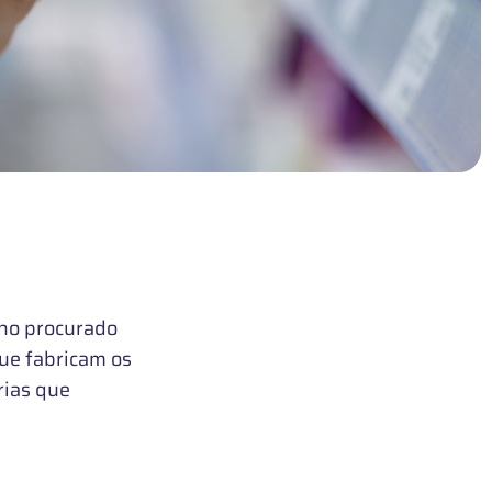
nho procurado
que fabricam os
rias que