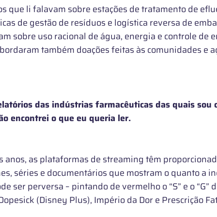
que li falavam sobre estações de tratamento de eflu
áticas de gestão de resíduos e logística reversa de emb
m sobre uso racional de água, energia e controle de 
abordaram também doações feitas às comunidades e aç
relatórios das indústrias farmacêuticas das quais sou 
ão encontrei o que eu queria ler.
os, as plataformas de streaming têm proporcionad
mes, séries e documentários que mostram o quanto a in
de ser perversa – pintando de vermelho o “S” e o “G” 
opesick (Disney Plus), Império da Dor e Prescrição Fata