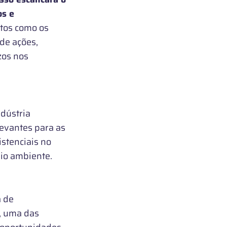
os e
tos como os
de ações,
zos nos
ndústria
levantes para as
istenciais no
io ambiente.
a de
, uma das